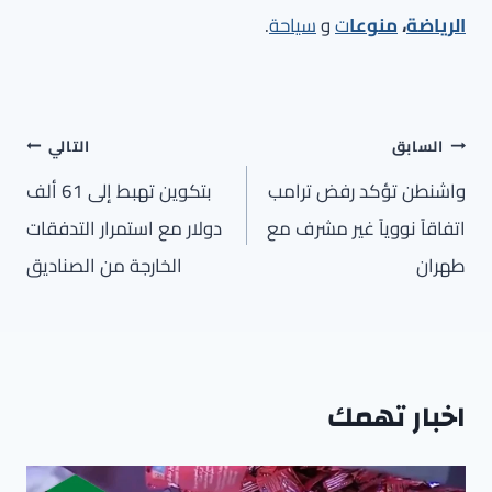
الرياضة
،
منوعا
ت
و
سياحة
.
تصفّح
السابق
التالي
المقالات
واشنطن تؤكد رفض ترامب
بتكوين تهبط إلى 61 ألف
اتفاقاً نووياً غير مشرف مع
دولار مع استمرار التدفقات
طهران
الخارجة من الصناديق
اخبار تهمك