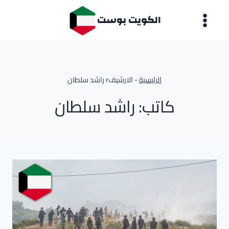
لتجاوز
الكويت بوست
لى
لمحتوى
الرئيسية
-
الارشيفr راشد سلطان
كاتب: راشد سلطان