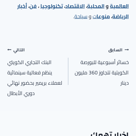
العالمية
و
المحلية
،
الاقتصاد
،
تكنولوجيا
،
فن
،
أخبار
الرياضة
،
منوعا
ت
و
سياحة
.
تصفّح
السابق
التالي
المقالات
خسائر أسبوعية للبورصة
البنك التجاري الكويتي
الكويتية تتجاوز 360 مليون
ينظم فعالية سينمائية
دينار
لعملاء بريمير بحضور نهائي
دوري الأبطال
اخبار تهمك