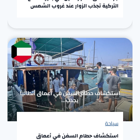
التركية تجذب الزوار عند غروب الشمس
سياحة
استكشاف حطام السفن في أعماق