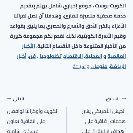
الكويت بوست ، موقع إخباري شامل يهتم بتقديم
خدمة صحفية متميزة للقارئ، وهدفنا أن نصل لقرائنا
الأعزاء بالخبر الأدق والأسرع والحصري بما يليق بقواعد
وقيم الأسرة الكويتية، لذلك نقدم لكم مجموعة كبيرة
من الأخبار المتنوعة داخل الأقسام التالية،
الأخبار
العالمية
و
المحلية
،
الاقتصاد
،
تكنولوجيا
،
فن
،
أخبار
الرياضة
،
منوعا
ت
و
سياحة
.
تصفّح
السابق
التالي
المقالات
الجيش الأمريكي يشن
الكويت وأوكرانيا توافقان
هجمات إضافية على
على اتفاقية تعاون
أهداف إيرانية ردًا على
عسكري شاملة