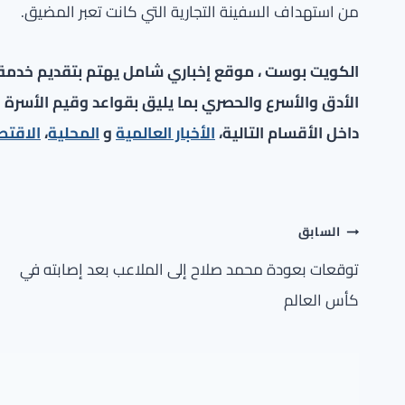
من استهداف السفينة التجارية التي كانت تعبر المضيق.
الكويت بوست ، موقع إخباري شامل يهتم بتقديم خدمة صح
الأدق والأسرع والحصري بما يليق بقواعد وقيم الأسرة ا
داخل الأقسام التالية،
الأخبار العالمية
و
المحلية
،
الاقتص
تصفّح
السابق
المقالات
توقعات بعودة محمد صلاح إلى الملاعب بعد إصابته في
كأس العالم