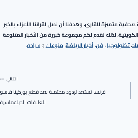
فية متميزة للقارئ، وهدفنا أن نصل لقرائنا الأعزاء بالخبر
لكويتية، لذلك نقدم لكم مجموعة كبيرة من الأخبار المتنوعة
اد
،
تكنولوجيا
،
فن
،
أخبار الرياضة
،
منوعا
ت
و
سياحة
.
التالي
فرنسا تستعد لردود محتملة بعد قطع بوركينا فاسو
للعلاقات الدبلوماسية