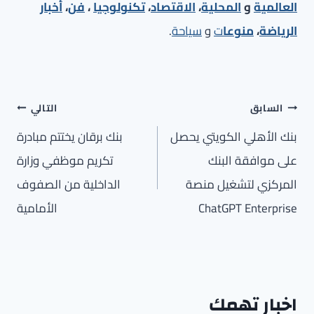
العالمية
و
المحلية
،
الاقتصاد
،
تكنولوجيا
،
فن
،
أخبار
الرياضة
،
منوعا
ت
و
سياحة
.
تصفّح
السابق
التالي
المقالات
بنك الأهلي الكويتي يحصل
بنك برقان يختتم مبادرة
على موافقة البنك
تكريم موظفي وزارة
المركزي لتشغيل منصة
الداخلية من الصفوف
ChatGPT Enterprise
الأمامية
اخبار تهمك