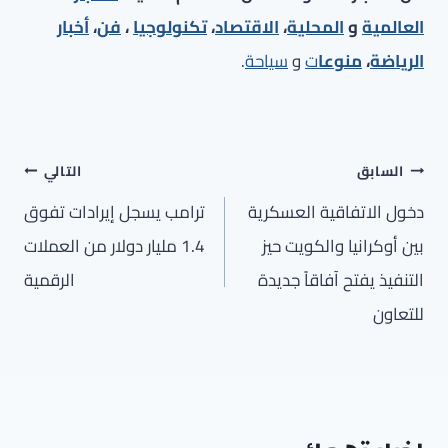
العالمية
و
المحلية
،
الاقتصاد
،
تكنولوجيا
،
فن
،
أخبار
الرياضة
،
منوعا
ت
و
سياحة
.
تصفّح
السابق
التالي
المقالات
دخول الاتفاقية العسكرية
ترامب يسجل إيرادات تفوق
بين أوكرانيا والكويت حيز
1.4 مليار دولار من العملات
التنفيذ يفتح آفاقاً جديدة
الرقمية
للتعاون