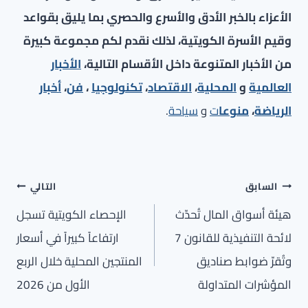
الأعزاء بالخبر الأدق والأسرع والحصري بما يليق بقواعد
وقيم الأسرة الكويتية، لذلك نقدم لكم مجموعة كبيرة
من الأخبار المتنوعة داخل الأقسام التالية،
الأخبار
العالمية
و
المحلية
،
الاقتصاد
،
تكنولوجيا
،
فن
،
أخبار
الرياضة
،
منوعا
ت
و
سياحة
.
تصفّح
السابق
التالي
المقالات
هيئة أسواق المال تُحدّث
الإحصاء الكويتية تسجل
لائحة التنفيذية للقانون 7
ارتفاعاً كبيراً في أسعار
وتُقرّ ضوابط صناديق
المنتجين المحلية خلال الربع
المؤشرات المتداولة
الأول من 2026