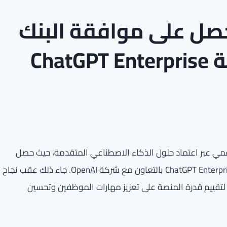
حصل على موافقة البنك
Cha
قمي عبر اعتماد حلول الذكاء الاصطناعي المتقدمة، حيث حصل
مؤخراً على موافقة بنك الكويت المركزي لتفعيل منصة ChatGPT Enterprise بالتعاون مع شركة OpenAI. جاء ذلك عقب نجاح
م (Proof of Concept – PoC) الذي أُجري لتقييم قدرة المنصة على تعزيز مهارات الموظفين وتحسين