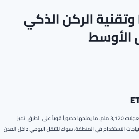
إكسيد تكشف عن ET8 وتقنية الركن الذكي
تأتي ET8 بأبعاد بارزة حيث يبلغ طولها 5,205 ملم وقاعدة العجلات 3,120 ملم، ما يمنحها حضوراً قوياً على الطرق. تميز
تياجات الاستخدام في المنطقة، سواء للتنقل اليومي داخل المدن