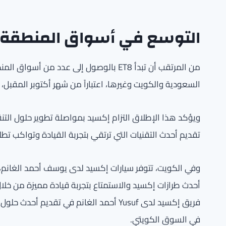
التوسع في أسواق المنطقة 
من المرتقب أن تبدأ ET8 بالوصول إلى عدد م
السعودية والكويت وغيرها، اعتباراً من شهر أكتوبر المقبل، على أن يُطرح نظام SIVP تدريجياً بال
ويؤكد هذا الإطلاق التزام إكسيد بمواصلة تطوير حلول التن
تقديم أحدث التقنيات التي ترتقي بتجربة القيادة وتواكب تط
وفي الكويت، تتوفر سيارات إكسيد لدى يوسف أحمد الغانم، 
أحدث طرازات إكسيد والاستمتاع بتجربة قيادة مميزة من خلا
فريق إكسيد لدى Yusuf أحمد الغانم في تقد
في السوق الكويتي.