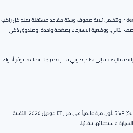
المقصوره الداخلية صُممت لتوفير أقصى درجات الراحة لكل rider، وتتضمن ثلاثة صفوف وستة مقاعد مستقلة تمنح كل راكب
لصف الثاني، ووضعية الاسترخاء بضغطة واحدة، وصندوق ذكي
لتعزيز تجربة القيادة، تضم السيارة نظاماً من أربع شاشات مترابطة بالإضافة إلى نظام صوتي فاخر يضم 23 سماعة، يوفّر أجواءً
تستعد إكسيد لإطلاق تقنية SIVP (Super Intelligent Valet Parking) لأول مرة عالمياً على طراز ET موديل 2026. التقنية
رة واستدعائها تلقائياً.