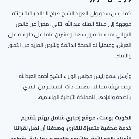
كما أرسل سمو ولي العهد الشيخ صباح الخالد برقية تهنئة
موجهة إلى جلالة الملك عبد الله الثاني، معبراً عن خالص
التهاني بمناسبة مرور سبعة وعشرين عاماً على جلوسه على
العرش، ومتمنياً له الصحة الدائمة وللأردن المزيد من التطور
والنماء.
وأرسل سمو رئيس مجلس الوزراء الشيخ أحمد العبدالله
برقية تهنئة مماثلة، تضمنت ذات المشاعر من التمني
بالصحة والازدهار للمملكة الأردنية الهاشمية.
الكويت بوست ، موقع إخباري شامل يهتم بتقديم
خدمة صحفية متميزة للقارئ، وهدفنا أن نصل لقرائنا
الأعزاء بالخبر الأدق والأسرع والحصري بما يليق بقواعد