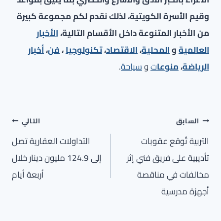
وقيم الأسرة الكويتية، لذلك نقدم لكم مجموعة كبيرة
من الأخبار المتنوعة داخل الأقسام التالية،
الأخبار
العالمية
و
المحلية
،
الاقتصاد
،
تكنولوجيا
،
فن
،
أخبار
الرياضة
،
منوعا
ت
و
سياحة
.
تصفّح
السابق
التالي
المقالات
التربية تُوقع عقوبات
التداولات العقارية تصل
تأديبية على فريق فني إثر
إلى 124.9 مليون دينار خلال
مخالفات في مناقصة
أربعة أيام
أجهزة مدرسية