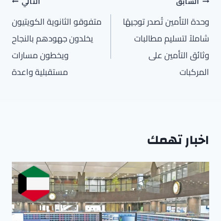
تصفّح
السابق
التالي
المقالات
وحدة التأمين تُصدر توجيهًا
متفوقو الثانوية الكويتيون
شاملاً لتسليم مطالبات
يخلدون جهودهم بالنجاح
وثائق التأمين على
ويخطون مسارات
المركبات
مستقبلية واعدة
اخبار تهمك