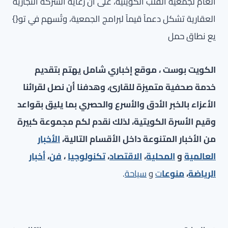
العام لجمعية القلب الكويتية، على أن رعاية الشركة التجارية
العقارية تشكل دعماً قيماً لبرامج الجمعية، وتُسهم في تو{}
يع نطاق حمل
الكويت بوست ، موقع إخباري شامل يهتم بتقديم
خدمة صحفية متميزة للقارئ، وهدفنا أن نصل لقرائنا
الأعزاء بالخبر الأدق والأسرع والحصري بما يليق بقواعد
وقيم الأسرة الكويتية، لذلك نقدم لكم مجموعة كبيرة
من الأخبار المتنوعة داخل الأقسام التالية،
الأخبار
العالمية
و
المحلية
،
الاقتصاد
،
تكنولوجيا
،
فن
،
أخبار
الرياضة
،
منوعا
ت
و
سياحة
.