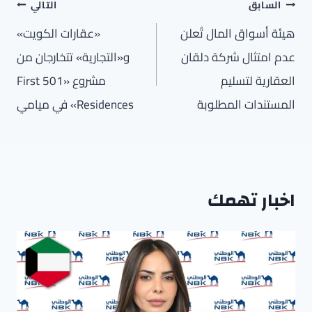
تصفّح
السابق
التالي
المقالات
هيئة أسواق المال تُعلن
«عقارات الكويت»
عدم امتثال شركة دلقان
و«التجارية» تتخارجان من
العقارية لتسليم
مشروع «501 First
المستندات المطلوبة
Residences» في ميامي
اخبار تهمك