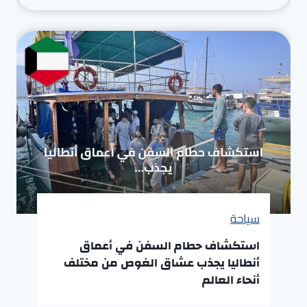
سياحة
استكشاف حطام السفن في أعماق
أنطاليا يجذب عشاق الغوص من مختلف
أنحاء العالم