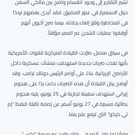
تشير التقارير إلى وجود انقسام واضح بين مالكي السفن
حيال الاستمرار في عبور المضيق. فقد أبدى بعضهم ترددًا
في المخاطرة وقرّر إلغاء رحلاته، بينما صرح آخرون أنهم
أوقفوا عمليات الشحن عبر الممر مؤقتاً.
في سياق متصل، صرّحت القيادة المركزية للقوات الأمريكية
بأنها نفذت ضربات جديدة استهدفت منشآت عسكرية داخل
الأراضي الإيرانية، بناءً على أوامر الرئيس دونالد ترامب. وقد
أوضح بيان القيادة أن هذه الضربات جاءت ردًا على هجوم
إيراني استهدف سفينة تجارية في 25 يونيو، يليه هجوم
بطائرة مسيرة في 27 يونيو أسفر عن إصابة ناقلة النفط “إم
تي كيكو” التي ترفع علم بنما.
وفقًا لما نقل الصحفي باراك رافيد عبر منصة “إكس”،