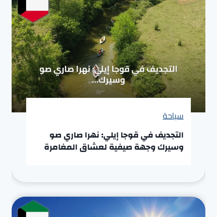
سياحة
التجديف في قوجا إيلي: نهرا صاري صو
وسيرك وجهة صيفية لعشاق المغامرة