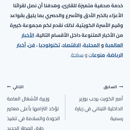
خدمة صحفية متميزة للقارئ، وهدفنا أن نصل لقرائنا
الأعزاء بالخبر الأدق والأسرع والحصري بما يليق بقواعد
وقيم الأسرة الكويتية، لذلك نقدم لكم مجموعة كبيرة
من الأخبار المتنوعة داخل الأقسام التالية،
الأخبار
العالمية
و
المحلية
،
الاقتصاد
،
تكنولوجيا
،
فن
،
أخبار
الرياضة
،
منوعا
ت
و
سياحة
.
تصفّح
السابق
التالي
المقالات
أمير الكويت يرحب بوزير
وزيرة الأشغال العامة
الداخلية اللبناني في زيارة
تؤكد التزامها بأعلى معايير
رسمية
الجودة والسلامة في تنفيذ
طرق المطار الجديد