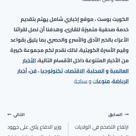
الكويت بوست ، موقع إخباري شامل يهتم بتقديم
خدمة صحفية متميزة للقارئ، وهدفنا أن نصل لقرائنا
الأعزاء بالخبر الأدق والأسرع والحصري بما يليق بقواعد
وقيم الأسرة الكويتية، لذلك نقدم لكم مجموعة كبيرة
من الأخبار المتنوعة داخل الأقسام التالية،
الأخبار
العالمية
و
المحلية
،
الاقتصاد
،
تكنولوجيا
،
فن
،
أخبار
الرياضة
،
منوعا
ت
و
سياحة
.
تصفّح
السابق
التالي
المقالات
ارتفاع التضخم في الولايات
وزير الدفاع يثني على جهود