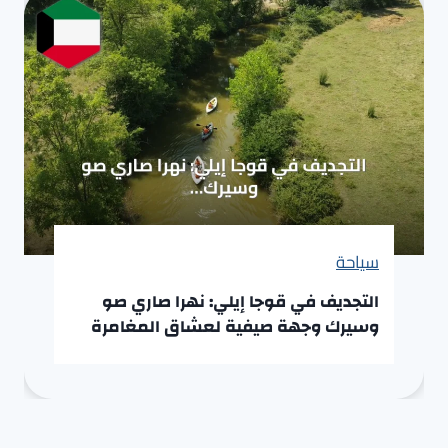
سياحة
التجديف في قوجا إيلي: نهرا صاري صو
وسيرك وجهة صيفية لعشاق المغامرة