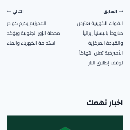
تصفّح
السابق
التالي
المقالات
القوات الكويتية تعترض
المخيزيم يكرم كوادر
صاروخاً باليستياً إيرانياً
محطة الزور الجنوبية ويؤكد
والقيادة المركزية
استدامة الكهرباء والماء
الأميركية تعلن انتهاكاً
لوقف إطلاق النار
اخبار تهمك