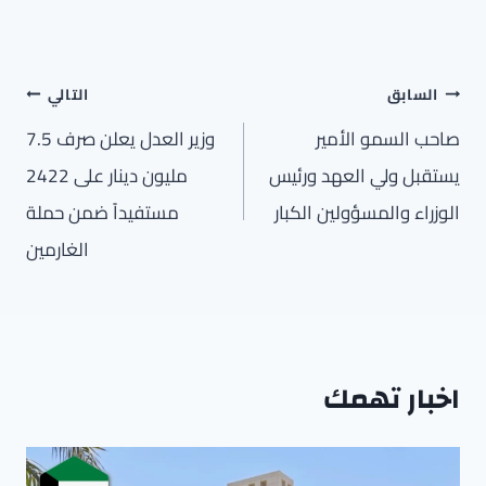
تصفّح
السابق
التالي
المقالات
صاحب السمو الأمير
وزير العدل يعلن صرف 7.5
يستقبل ولي العهد ورئيس
مليون دينار على 2422
الوزراء والمسؤولين الكبار
مستفيداً ضمن حملة
الغارمين
اخبار تهمك