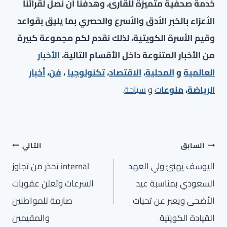
خدمة صحفية متميزة للقارئ، وهدفنا أن نصل لقرائنا
الأعزاء بالخبر الأدق والأسرع والحصري بما يليق بقواعد
وقيم الأسرة الكويتية، لذلك نقدم لكم مجموعة كبيرة
من الأخبار المتنوعة داخل الأقسام التالية،
الأخبار
العالمية
و
المحلية
،
الاقتصاد
،
تكنولوجيا
،
فن
،
أخبار
الرياضة
،
منوعا
ت
و
سياحة
.
تصفّح
السابق
التالي
المقالات
اليوسف يهنئ ولي العهد
internal تحذر من تجاوز
السعودي بمناسبة عيد
السرعات وتعلن عقوبات
الأضحى ويعبر عن تحيات
صارمة للمواطنين
القيادة الكويتية
والمقيمين