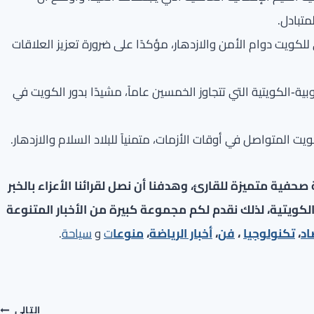
متبادل.
لكويت دوام الأمن والازدهار، مؤكدًا على ضرورة تعزيز العلاقات
وبية‑الكويتية التي تتجاوز الخمسين عاماً، مشيدًا بدور الكويت في
يت المتواصل في أوقات الأزمات، متمنياً للبلاد السلام والازدهار.
فية متميزة للقارئ، وهدفنا أن نصل لقرائنا الأعزاء بالخبر
لكويتية، لذلك نقدم لكم مجموعة كبيرة من الأخبار المتنوعة
اد
،
تكنولوجيا
،
فن
،
أخبار الرياضة
،
منوعا
ت
و
سياحة
.
التالي