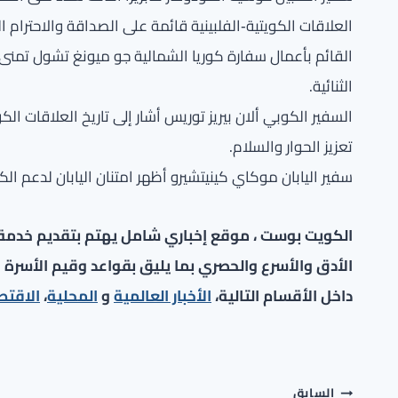
العلاقات الكويتية‑الفلبينية قائمة على الصداقة والاحترام ال
القائم بأعمال سفارة كوريا الشمالية جو ميونغ تشول تمنى ل
الثنائية.
السفير الكوبي ألان بيريز توريس أشار إلى تاريخ العلاقات الك
تعزيز الحوار والسلام.
سفير اليابان موكاي كينيتشيرو أظهر امتنان اليابان لدعم الكو
الكويت بوست ، موقع إخباري شامل يهتم بتقديم خدمة صح
الأدق والأسرع والحصري بما يليق بقواعد وقيم الأسرة ا
داخل الأقسام التالية،
الأخبار العالمية
و
المحلية
،
الاقتص
تصفّح
السابق