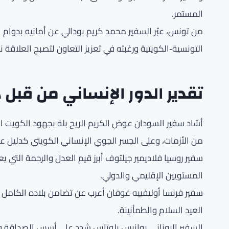
المستمر.
من تونس، عبّر السفير محمد كريم بودالي عن أمانيه بدوام ا
التونسية‑الكويتية ورغبته في تعزيز التعاون لتصبح العلاقة ن
تقدير الدور الإنساني من قبل 
أشاد سفير السودان عوض الكريم الريح بلة بجهود الكويت الإ
من الأزمات، وعلى الجسر الجوي الإنساني الكويتي كدليل على 
سفير روسيا فلاديمير جيلتوف أبرز قيم العدل والرحمة التي ي
المستويين الإقليمي والدولي.
سفير فرنسا أوليفييه غوفان أعرب عن تضامن بلاده الكامل 
العيد السلام والطمأنينة.
السفير اليوناني يوانيس بلوتاس شدد على أسس الصداقة والاح