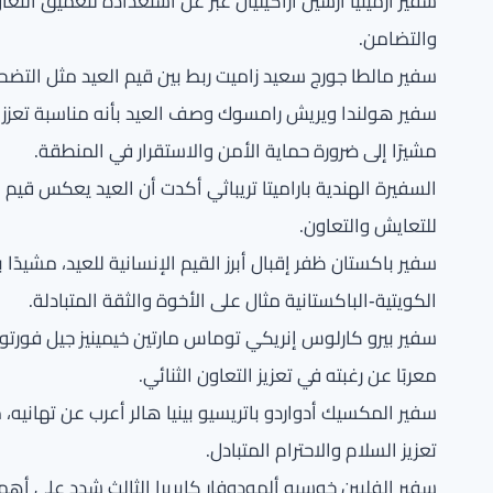
سفير أرمينيا أرسين أراكيليان عبّر عن استعداده لتعميق التعا
والتضامن.
سفير مالطا جورج سعيد زاميت ربط بين قيم العيد مثل التضحي
سفير هولندا ويريش رامسوك وصف العيد بأنه مناسبة تعزز ال
مشيرًا إلى ضرورة حماية الأمن والاستقرار في المنطقة.
السفيرة الهندية باراميتا تريباثي أكدت أن العيد يعكس قيم
للتعايش والتعاون.
سفير باكستان ظفر إقبال أبرز القيم الإنسانية للعيد، مشيدًا 
الكويتية‑الباكستانية مثال على الأخوة والثقة المتبادلة.
سفير بيرو كارلوس إنريكي توماس مارتين خيمينيز جيل فورتول 
معربًا عن رغبته في تعزيز التعاون الثنائي.
سفير المكسيك أدواردو باتريسيو بينيا هالر أعرب عن تهانيه، 
تعزيز السلام والاحترام المتبادل.
سفير الفلبين خوسيه ألمودوفار كابريرا الثالث شدد على أهمي