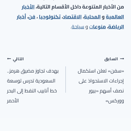
من الأخبار المتنوعة داخل الأقسام التالية،
الأخبار
العالمية
و
المحلية
،
الاقتصاد
،
تكنولوجيا
،
فن
،
أخبار
الرياضة
،
منوعا
ت
و
سياحة
.
تصفّح
السابق
التالي
المقالات
«سفن» تعلن استكمال
بهدف تجاوز مضيق هرمز..
إجراءات الاستحواذ على
السعودية تدرس توسعة
نصف أسهم «بيور
خط أنابيب النفط إلى البحر
ووركس»
الأحمر