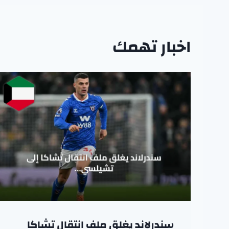
اخبار تهمك
سندرلاند يغلق ملف انتقال تشاكا