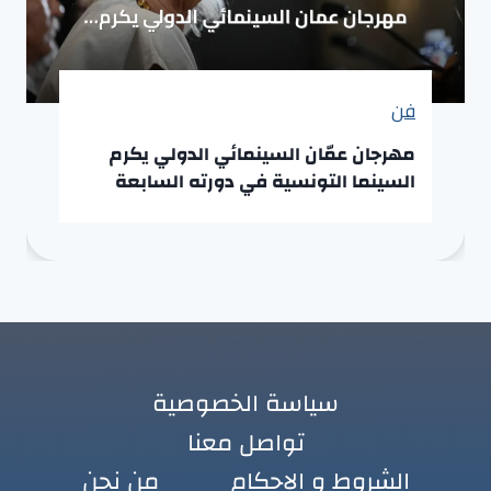
فن
مهرجان عمّان السينمائي الدولي يكرم
السينما التونسية في دورته السابعة
سياسة الخصوصية
تواصل معنا
الشروط و الاحكام
من نحن