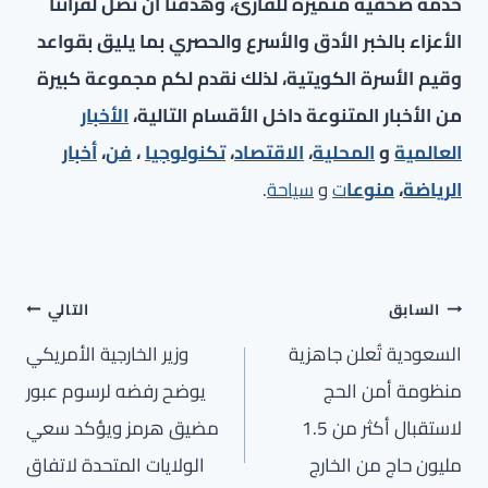
خدمة صحفية متميزة للقارئ، وهدفنا أن نصل لقرائنا
الأعزاء بالخبر الأدق والأسرع والحصري بما يليق بقواعد
وقيم الأسرة الكويتية، لذلك نقدم لكم مجموعة كبيرة
من الأخبار المتنوعة داخل الأقسام التالية،
الأخبار
العالمية
و
المحلية
،
الاقتصاد
،
تكنولوجيا
،
فن
،
أخبار
الرياضة
،
منوعا
ت
و
سياحة
.
تصفّح
السابق
التالي
المقالات
السعودية تُعلن جاهزية
وزير الخارجية الأمريكي
منظومة أمن الحج
يوضح رفضه لرسوم عبور
لاستقبال أكثر من 1.5
مضيق هرمز ويؤكد سعي
مليون حاج من الخارج
الولايات المتحدة لاتفاق