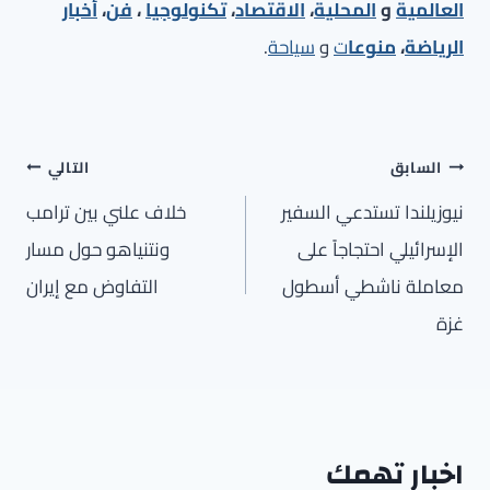
العالمية
و
المحلية
،
الاقتصاد
،
تكنولوجيا
،
فن
،
أخبار
الرياضة
،
منوعا
ت
و
سياحة
.
تصفّح
السابق
التالي
المقالات
نيوزيلندا تستدعي السفير
خلاف علني بين ترامب
الإسرائيلي احتجاجاً على
ونتنياهو حول مسار
معاملة ناشطي أسطول
التفاوض مع إيران
غزة
اخبار تهمك