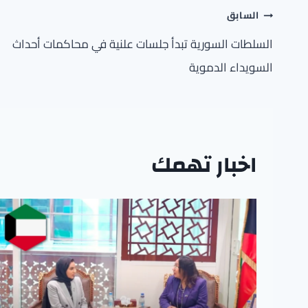
تصفّح
السابق
المقالات
السلطات السورية تبدأ جلسات علنية في محاكمات أحداث
السويداء الدموية
اخبار تهمك