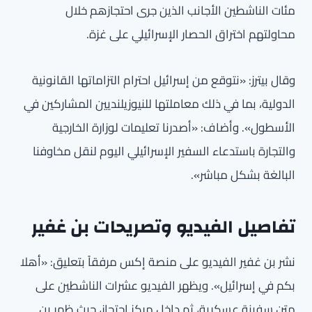
مئات الناشطين الأجانب الذين جرى احتجازهم خلال
محاولتهم اختراق الحصار الإسرائيلي على غزة.
وقال بيترز: «نتوقع من إسرائيل احترام التزاماتها القانونية
الدولية، بما في ذلك معاملتها للنيوزيلنديين المشاركين في
الأسطول». وأضاف: «أصدرنا تعليمات لوزارة الخارجية
والتجارة باستدعاء السفير الإسرائيلي اليوم لنقل مخاوفنا
البالغة بشكل مباشر».
تفاصيل الفيديو وتصريحات بن غفير
نشر بن غفير الفيديو على منصة إكس مرفقاً بتعليق: «أهلا
بكم في إسرائيل». ويظهر الفيديو عشرات الناشطين على
متن سفينة عسكرية، ثم داخل مركز احتجاز، حيث ظهر بن