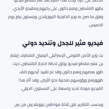
الحصار على غزة. وجاء هذا القرار بعد نشر مقطع فيديو
يظهر الناشطين وهم جاثون على ركبهم ومقيدو الأيدي،
وفق ما صرح به وزير الخارجية النيوزيلندي وينستون بيترز يوم
الخميس.
فيديو مثير للجدل وتنديد دولي
بث وزير الأمن القومي الإسرائيلي اليميني المتطرف إيتمار
بن غفير مقطع فيديو يوثق لحظة احتجاز الناشطين، حيث
ظهر بعضهم وهم جاثون وقد تم تقييد أيديهم خلف
ظهورهم ورؤوسهم منحنية نحو الأرض. وقد أثار هذا
الفيديو موجة تنديد واسعة على المستوى الدولي.
وبحسب التقارير، فإن ثلاثة مواطنين نيوزيلنديين من بين