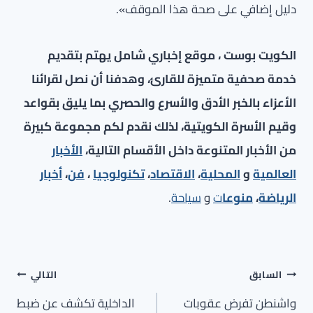
دليل إضافي على صحة هذا الموقف».
الكويت بوست ، موقع إخباري شامل يهتم بتقديم
خدمة صحفية متميزة للقارئ، وهدفنا أن نصل لقرائنا
الأعزاء بالخبر الأدق والأسرع والحصري بما يليق بقواعد
وقيم الأسرة الكويتية، لذلك نقدم لكم مجموعة كبيرة
من الأخبار المتنوعة داخل الأقسام التالية،
الأخبار
العالمية
و
المحلية
،
الاقتصاد
،
تكنولوجيا
،
فن
،
أخبار
الرياضة
،
منوعا
ت
و
سياحة
.
تصفّح
السابق
التالي
المقالات
واشنطن تفرض عقوبات
الداخلية تكشف عن ضبط