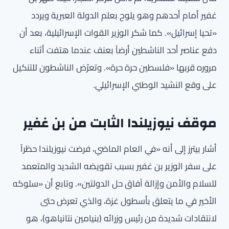
غفير أمام أحدهم وهو يلوح بعلم الدولة العبرية ويردد
«تحيا إسرائيل». كما شكر الوزير القوات الإسرائيلية، بعد أن
دفع عناصر أحد الناشطين أرضاً بعنف عندما هتفت أثناء
مروره قربها «فلسطين حرة حرة». وتعرّض الناشطون للتنكيل
على وقع النشيد الوطني الإسرائيلي.
موقف نيوزيلندا الثابت من بن غفير
أشار بيترز إلى أنه «في العام الماضي، فرضت نيوزيلندا حظراً
على سفر الوزير بن غفير بسبب تقويضه الشديد والمتعمد
للسلام والأمن وإزالة آفاق حل الدولتين». وتابع أن «سلوكه
الأخير في ما يتعلق بأسطول غزة، والذي تعرض حتى
لانتقادات شديدة من رئيس وزرائه (بنيامين نتانياهو)، هو