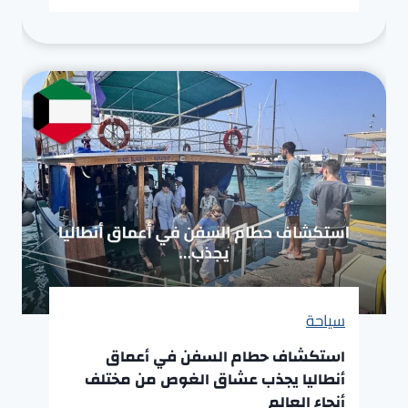
سياحة
استكشاف حطام السفن في أعماق
أنطاليا يجذب عشاق الغوص من مختلف
أنحاء العالم