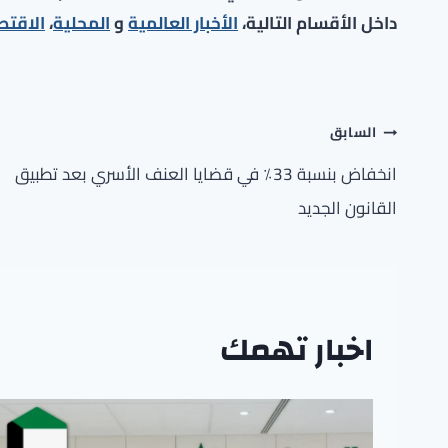
داخل الأقسام التالية،
الأخبار العالمية
و
المحلية
،
الاقتص
تصفّح
السابق
المقالات
انخفاض بنسبة 33٪ في قضايا العنف الأسري بعد تطبيق
القانون الجديد
اخبار تهمك