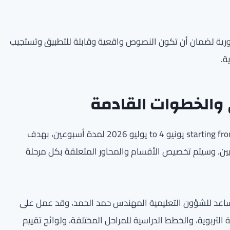
رورية لضمان أن تكون النصوص واقعية وقابلة للتطبيق وتستجيب
ة.
 والخطوات القادمة
ستُطرح المسودة الأولية على الموقع الرسمي للوزارة starting from 20 يونيو to 4 يوليو 2026 لمدة أسبوعين، بهدف
نيين. وسيتم تخصيص الأقسام والمحاور المتعلقة بكل مرحلة
مساعد للشؤون التعليمية المهندس حمد الحمد، وقد عمل على
تربوية، والخطط الدراسية للمراحل المختلفة، ولوائح تقييم