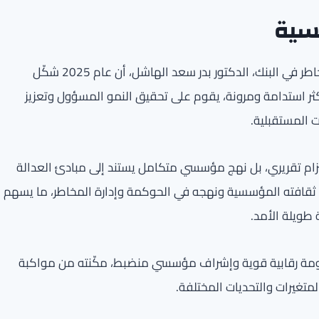
سية
في تعليقه على إصدار التقرير، ذكر رئيس مجموعة إدارة المخاطر في البنك، الدكتور بدر سعد الهاشل، أن عام 2025 شكّل
 استدامة ومرونة، يقوم على تحقيق النمو المسؤول وتعزيز
ت المستقبلية.
زام تقريري، بل نهج مؤسسي متكامل يستند إلى مبادئ العدالة
ي ثقافته المؤسسية ونهجه في الحوكمة وإدارة المخاطر، ما يسهم
 طويلة الأمد.
خلال عام 2025 الحفاظ على منظومة رقابية قوية وإشراف مؤسسي منضبط، مكّنته من مواكبة
لمتغيرات والتحديات المختلفة.