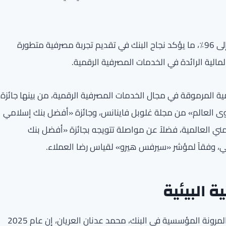
وقد أسفرت هذه الجهود عن ارتفاع مستويات رضا العملاء إلى 96٪، ما يؤكد نجاح البنك في تقديم تجربة مصرفية متطورة
مالية الرائدة في الخدمات المصرفية الرقمية.
مية المرموقة في مجال الخدمات المصرفية الرقمية، من بينها جائزة
 العالم» من مجلة غلوبل فاينانس، وجائزة «أفضل بنك إسلامي
 العالمية، فضلاً عن مواصلة تتويجه بجائزة «أفضل بنك
، وفقاً لمؤشر «سيرفس هيرو» لقياس رضا العملاء.
 البيئية
من جانبه، قال مساعد مدير عام إدارة المخاطر غير المالية والمرونة المؤسسية في البنك، محمد عدنان العريان، إن عام 2025