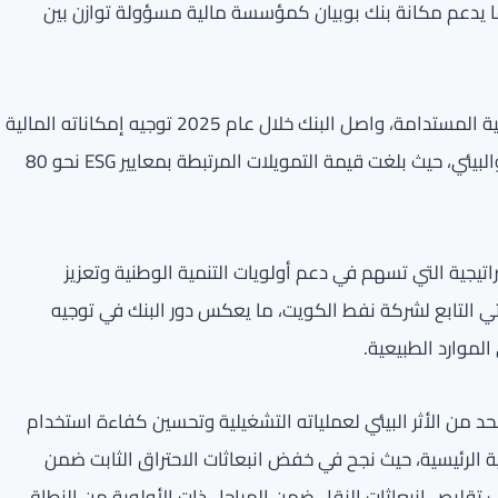
ما يدعم مكانة بنك بوبيان كمؤسسة مالية مسؤولة توازن بين
وفي إطار التزامه بتعزيز حلول التمويل المسؤول ودعم التنمية المستدامة، واصل البنك خلال عام 2025 توجيه إمكاناته المالية
نحو المشاريع والمبادرات ذات الأثر الاقتصادي والاجتماعي والبيئي، حيث بلغت قيمة التمويلات المرتبطة بمعايير ESG نحو 80
تيجية التي تسهم في دعم أولويات التنمية الوطنية وتعزيز
تي التابع لشركة نفط الكويت، ما يعكس دور البنك في توجيه
لموارد الطبيعية.
لحد من الأثر البيئي لعملياته التشغيلية وتحسين كفاءة استخدام
ية الرئيسية، حيث نجح في خفض انبعاثات الاحتراق الثابت ضمن
م السابق، إلى جانب تقليص انبعاثات النقل ضمن المراحل ذات الأولوية من النطاق