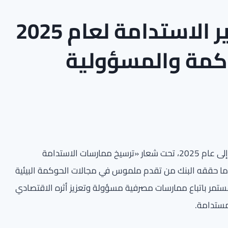
بنك بوبيان يكشف تقرير الاستدامة لعام 2025
كمة والمسؤولية
أصدر بنك بوبيان تقريره السنوي للاستدامة correspondant إلى عام 2025، تحت شعار «ترسيخ ممارسات الاستدامة
ز ما حققه البنك من تقدم ملموس في مجالات الحوكمة البيئية
E)، ما يعكس التزامه المستمر باتباع ممارسات مصرفية مسؤولة وتعزيز أثره الاقتصادي
مستدامة.