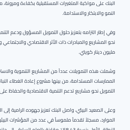
البنك على مواكبة المتغيرات المستقبلية بكفاءة ومرونة، 
النمو والابتكار والاستدامة.
مليون دينار كويتي.
وشملت هذه التمويلات عدداً من المشاريع التنموية والاسترا
الممارسات المستدامة، من بينها مشروع إعادة الغطاء النبا
التمويل نحو مشاريع تدعم التنمية الاقتصادية والحفاظ على ا
وعلى الصعيد البيئي، واصل البنك تعزيز جهوده الرامية إلى ا
الموارد، مسجلاً تقدماً ملموساً في عدد من المؤشرات البيئ
النطاق الأول بنسبة 58.43٪ مقارنة بالعا