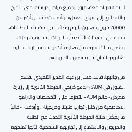
لالتحاقه بالجامعة، مروراً بجميع مراحل دراسته، حتى التخرج
والانطلاق إلى سوق العمل». وأضافت: «نفخر بأكثر من
20000 خريج يشغلون اليوم وظائف في مختلف القطاعات،
سواء في الشركات الخاصة أو الجهات الحكومية، وذلك
بفضل ما اكتسبوه من معارف أكاديمية ومهارات عملية
أهّلتهم للنجاح في مسيرتهم المهنية».
من جانبها، قالت مسار بن عيد، المدير التنفيذي لقسم
القبول في AUM: «ندعو خريجي المرحلة الثانوية إلى زيارة
معرض «عالم AUM» للتعرّف على التخصصات والبرامج
الأكاديمية من خلال تجارب طلبتنا وخريجينا». وأردفت: «غالباً
ما يفضّل طلبة المرحلة الثانوية التحدث مع الطلبة
والخريجين والاستماع إلى تجاربهم الشخصية، لأنها تمنحهم