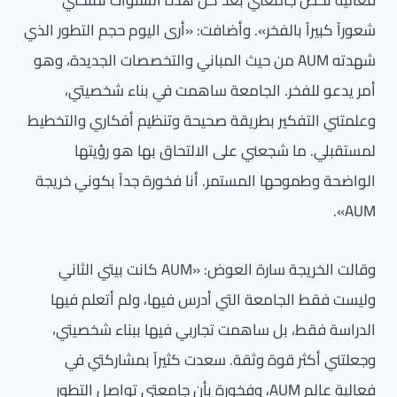
فعالية تخص جامعتي بعد كل هذه السنوات تمنحني
شعوراً كبيراً بالفخر». وأضافت: «أرى اليوم حجم التطور الذي
شهدته AUM من حيث المباني والتخصصات الجديدة، وهو
أمر يدعو للفخر. الجامعة ساهمت في بناء شخصيتي،
وعلمتني التفكير بطريقة صحيحة وتنظيم أفكاري والتخطيط
لمستقبلي. ما شجعني على الالتحاق بها هو رؤيتها
الواضحة وطموحها المستمر. أنا فخورة جداً بكوني خريجة
AUM».
وقالت الخريجة سارة العوض: «AUM كانت بيتي الثاني
وليست فقط الجامعة التي أدرس فيها، ولم أتعلم فيها
الدراسة فقط، بل ساهمت تجاربي فيها ببناء شخصيتي،
وجعلتني أكثر قوة وثقة. سعدت كثيراً بمشاركتي في
فعالية عالم AUM، وفخورة بأن جامعتي تواصل التطور