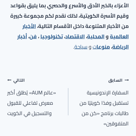
الأعزاء بالخبر الأدق والأسرع والحصري بما يليق بقواعد
وقيم الأسرة الكويتية، لذلك نقدم لكم مجموعة كبيرة
من الأخبار المتنوعة داخل الأقسام التالية،
الأخبار
العالمية
و
المحلية
،
الاقتصاد
،
تكنولوجيا
،
فن
،
أخبار
الرياضة
،
منوعا
ت
و
سياحة
.
تصفّح
السابق
التالي
المقالات
السفارة الإندونيسية
«عالم AUM» يُطلق أكبر
تستقبل وفدًا كويتيًا من
معرض تفاعلي للقبول
طالبات برنامج «كن من
والتسجيل في الكويت
المتفوقين»