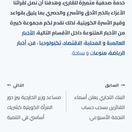
خدمة صحفية متميزة للقارئ، وهدفنا أن نصل لقرائنا
الأعزاء بالخبر الأدق والأسرع والحصري بما يليق بقواعد
وقيم الأسرة الكويتية، لذلك نقدم لكم مجموعة كبيرة
من الأخبار المتنوعة داخل الأقسام التالية،
الأخبار
العالمية
و
المحلية
،
الاقتصاد
،
تكنولوجيا
،
فن
،
أخبار
الرياضة
،
منوعا
ت
و
سياحة
.
تصفّح
السابق
التالي
المقالات
البنك التجاري يعلن أسماء
مساعد وزير الخارجية يبرز دور
الفائزين بسحب حساب
المرأة الكويتية كشريك
النجمة الأسبوعي
أساسي في التنمية