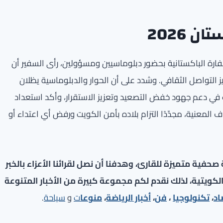
 2026
تان 2026» التي نظمتها السفارة الباكستانية بحضور دبلوماسيين ومسؤولين، رأى السفير أن
يز التواصل الثقافي. وشدد على أن الحوار والدبلوماسية يظلان
ويت في دعم جهود خفض التصعيد وتعزيز الاستقرار، وأكد استعداد
المعنية، مجدّدًا التزام بلاده بأمن الكويت ورفض أي اعتداء أو
فية متميزة للقارئ، وهدفنا أن نصل لقرائنا الأعزاء بالخبر
لكويتية، لذلك نقدم لكم مجموعة كبيرة من الأخبار المتنوعة
اد
،
تكنولوجيا
،
فن
،
أخبار الرياضة
،
منوعا
ت
و
سياحة
.