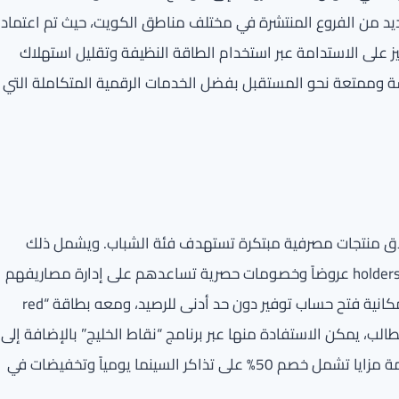
ديد من الفروع المنتشرة في مختلف مناطق الكويت، حيث تم اعتماد
 على الاستدامة عبر استخدام الطاقة النظيفة وتقليل استهلاك
سة وممتعة نحو المستقبل بفضل الخدمات الرقمية المتكاملة التي
 إطلاق منتجات مصرفية مبتكرة تستهدف فئة الشباب. ويشمل ذلك
حساب “red” وبطاقة “red plus” المسبقة الدفع التي تمنح holders عروضاً وخصومات حصرية تساعدهم على إدارة مصاريفهم
بذكاء. يوفر حساب “red” للشباب من سن 15 إلى 25 عاماً إمكانية فتح حساب توفير دون حد أدنى للرصيد، ومعه بطاقة “red
يل مكافأة الطالب، يمكن الاستفادة منها عبر برنامج “نقاط الخليج” بالإضافة إلى
قسيمة وقود بقيمة 50 ديناراً من محطة “أولى” للجدد، وحزمة مزايا تشمل خصم 50% على تذاكر السينما يومياً وتخفيضات في