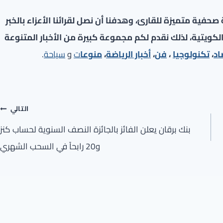
فية متميزة للقارئ، وهدفنا أن نصل لقرائنا الأعزاء بالخبر
لكويتية، لذلك نقدم لكم مجموعة كبيرة من الأخبار المتنوعة
اد
،
تكنولوجيا
،
فن
،
أخبار الرياضة
،
منوعا
ت
و
سياحة
.
التالي
بنك برقان يعلن الفائز بالجائزة النصف السنوية لحساب كنز
و20 رابحاً في السحب الشهري