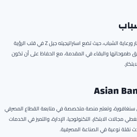
شباب
يعكس هذا التقدير الدولي التزام بنك الخليج المستمر بالابتكار ورعاية الشباب، حيث تضع استراتيجيته جيل Z في قلب الرؤية
ق طموحاتها والبقاء في المقدمة، مع الحفاظ على أن تكون
بتكار.
مؤسسة Asian Banking & Finance عام 2006 في سنغافورة، وتعتبر منصة متخصصة في متابعة القطاع المصرفي
ي مجالات الابتكار، التكنولوجيا، الإدارة، والتميز في الخدمات
ث نقلة نوعية في الصناعة المصرفية.