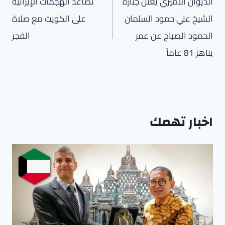
المقالات
الديوان الأميري يعلن جنازة
تصاعد الهجمات الإيرانية
الشيخ علي حمود السلمان
على الكويت مع صلاة
الحمود الصباح عن عمر
الفجر
يناهز 81 عاماً
اخبار تهمك