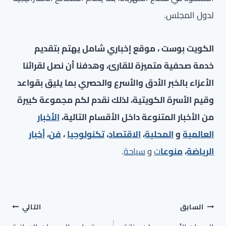
لدول المجلس.
الكويت بوست ، موقع إخباري شامل يهتم بتقديم
خدمة صحفية متميزة للقارئ، وهدفنا أن نصل لقرائنا
الأعزاء بالخبر الأدق والأسرع والحصري بما يليق بقواعد
وقيم الأسرة الكويتية، لذلك نقدم لكم مجموعة كبيرة
من الأخبار المتنوعة داخل الأقسام التالية،
الأخبار
العالمية
و
المحلية
،
الاقتصاد
،
تكنولوجيا
،
فن
،
أخبار
الرياضة
،
منوعا
ت
و
سياحة
.
تصفّح
السابق
التالي