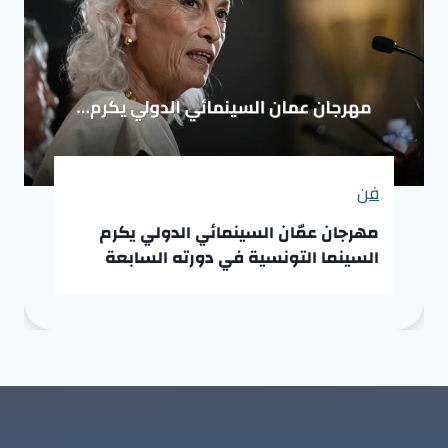
فن
مهرجان عمّان السينمائي الدولي يكرم
السينما التونسية في دورته السابعة