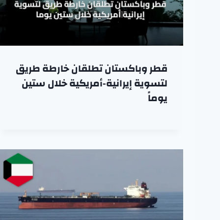
قطر وباكستان تطلقان خارطة طريق
لتسوية إيرانية‑أمريكية خلال ستين
يوماً