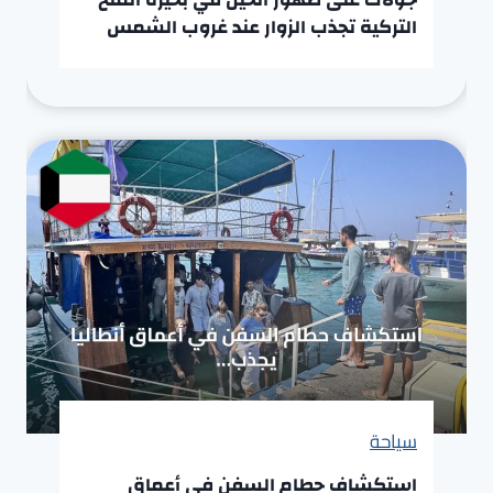
التركية تجذب الزوار عند غروب الشمس
سياحة
استكشاف حطام السفن في أعماق