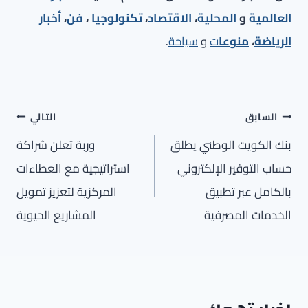
العالمية
و
المحلية
،
الاقتصاد
،
تكنولوجيا
،
فن
،
أخبار
الرياضة
،
منوعا
ت
و
سياحة
.
تصفّح
السابق
التالي
المقالات
بنك الكويت الوطني يطلق
وربة تعلن شراكة
حساب التوفير الإلكتروني
استراتيجية مع العطاءات
بالكامل عبر تطبيق
المركزية لتعزيز تمويل
الخدمات المصرفية
المشاريع الحيوية