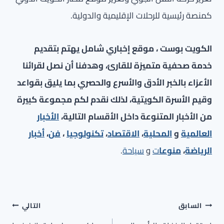
كمنصة رئيسية للرحلات الإقليمية والدولية.
الكويت بوست ، موقع إخباري شامل يهتم بتقديم
خدمة صحفية متميزة للقارئ، وهدفنا أن نصل لقرائنا
الأعزاء بالخبر الأدق والأسرع والحصري بما يليق بقواعد
وقيم الأسرة الكويتية، لذلك نقدم لكم مجموعة كبيرة
من الأخبار المتنوعة داخل الأقسام التالية،
الأخبار
العالمية
و
المحلية
،
الاقتصاد
،
تكنولوجيا
،
فن
،
أخبار
الرياضة
،
منوعا
ت
و
سياحة
.
تصفّح
السابق
التالي