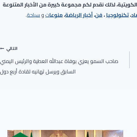
لكويتية، لذلك نقدم لكم مجموعة كبيرة من الأخبار المتنوعة
اد
،
تكنولوجيا
،
فن
،
أخبار الرياضة
،
منوعا
ت
و
سياحة
.
التالي
صاحب السمو يعزي بوفاة عبدالله العطية والرئيس اليمني
السابق ويرسل تهانيه لقادة أربع دول