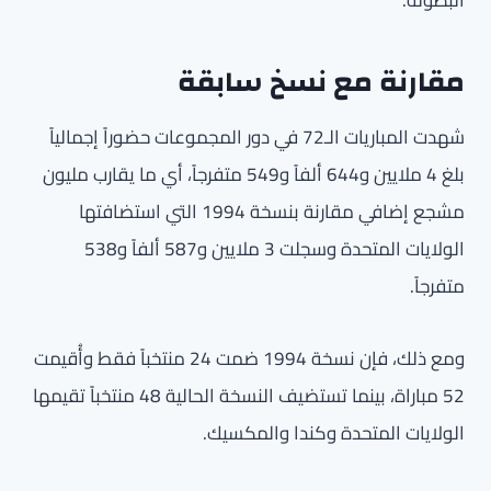
البطولة.
مقارنة مع نسخ سابقة
شهدت المباريات الـ72 في دور المجموعات حضوراً إجمالياً
بلغ 4 ملايين و644 ألفاً و549 متفرجاً، أي ما يقارب مليون
مشجع إضافي مقارنة بنسخة 1994 التي استضافتها
الولايات المتحدة وسجلت 3 ملايين و587 ألفاً و538
متفرجاً.
ومع ذلك، فإن نسخة 1994 ضمت 24 منتخباً فقط وأُقيمت
52 مباراة، بينما تستضيف النسخة الحالية 48 منتخباً تقيمها
الولايات المتحدة وكندا والمكسيك.