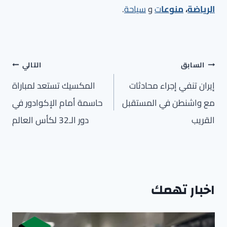
الرياضة
،
منوعا
ت
و
سياحة
.
تصفّح
السابق
التالي
المقالات
إيران تنفي إجراء محادثات
المكسيك تستعد لمباراة
مع واشنطن في المستقبل
حاسمة أمام الإكوادور في
القريب
دور الـ32 لكأس العالم
اخبار تهمك