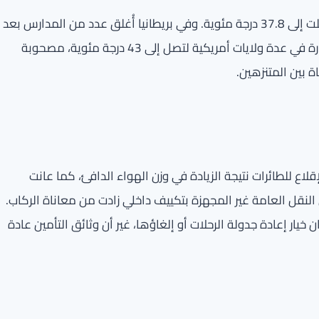
سجلت فرنسا أعلى درجة حرارة ليلية منذ عام 1947، حيث وصلت إلى 37.8 درجة مئوية. وفي بريطانيا أُغلق عدد من المدارس بعد
صدور تحذيرات استثنائية من هيئة الأرصاد، بينما ارتفعت الحرارة في عدة ولايات أمريكية لتصل إلى 43 درجة مئوية، مصحوبة
 بين المتنزهين.
اع للطائرات نتيجة الزيادة في وزن الهواء الدافئ، كما عانت
نقل العامة غير المجهزة بتكييف داخلي زادت من معاناة الركاب.
ار إعادة جدولة الرحلات أو إلغاؤها، غير أن وثائق التأمين عادة