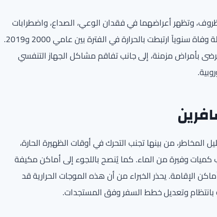
ظروف، وتظهر أعراضهما في فقدان الوعي، الصداع، واضطرابات
معوية. وتشير دراسة حديثة إلى أن ما يقارب نصف مليون حالة وفاة سنوياً ارتبطت بالحرارة في الفترة بين عامي 2000 و2019.
لمرضى بأمراض مزمنة، إلى جانب تفاقم مشاكل الجهاز التنفسي
وبية.
افرين
ل المخاطر، من بينها تجنب التحرك في أوقات الظهيرة الحارة،
يات وفيرة من الماء. كما يُنصح باللجوء إلى أماكن مكيفة
اكن الإقامة. يحذر الخبراء من أن هذه الموجات الحرارية قد
ية بانتظام وتعديل خطط السفر وفق المستجدات.