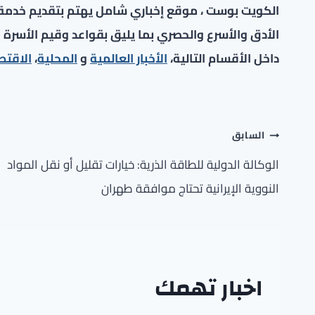
الكويت بوست ، موقع إخباري شامل يهتم بتقديم خدمة صح
الأدق والأسرع والحصري بما يليق بقواعد وقيم الأسرة ا
داخل الأقسام التالية،
الأخبار العالمية
و
المحلية
،
الاقتص
تصفّح
السابق
المقالات
الوكالة الدولية للطاقة الذرية: خيارات تقليل أو نقل المواد
النووية الإيرانية تحتاج موافقة طهران
اخبار تهمك