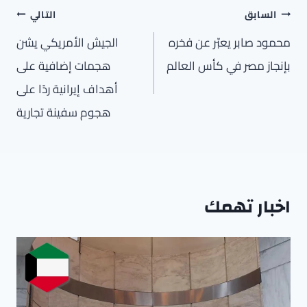
تصفّح
السابق
التالي
المقالات
محمود صابر يعبّر عن فخره
الجيش الأمريكي يشن
بإنجاز مصر في كأس العالم
هجمات إضافية على
أهداف إيرانية ردًا على
هجوم سفينة تجارية
اخبار تهمك