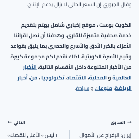
وقال الجبوري إن السعر الحالي لا يزال يدعم الإنتاج.
الكويت بوست ، موقع إخباري شامل يهتم بتقديم
خدمة صحفية متميزة للقارئ، وهدفنا أن نصل لقرائنا
الأعزاء بالخبر الأدق والأسرع والحصري بما يليق بقواعد
وقيم الأسرة الكويتية، لذلك نقدم لكم مجموعة كبيرة
من الأخبار المتنوعة داخل الأقسام التالية،
الأخبار
العالمية
و
المحلية
،
الاقتصاد
،
تكنولوجيا
،
فن
،
أخبار
الرياضة
،
منوعا
ت
و
سياحة
.
تصفّح
السابق
التالي
المقالات
إيران: الإفراج عن الأموال
רئيس «الأعلى للقضاء»