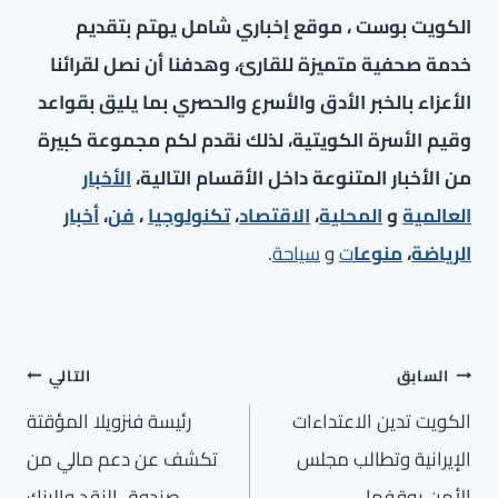
الكويت بوست ، موقع إخباري شامل يهتم بتقديم
خدمة صحفية متميزة للقارئ، وهدفنا أن نصل لقرائنا
الأعزاء بالخبر الأدق والأسرع والحصري بما يليق بقواعد
وقيم الأسرة الكويتية، لذلك نقدم لكم مجموعة كبيرة
من الأخبار المتنوعة داخل الأقسام التالية،
الأخبار
العالمية
و
المحلية
،
الاقتصاد
،
تكنولوجيا
،
فن
،
أخبار
الرياضة
،
منوعا
ت
و
سياحة
.
تصفّح
السابق
التالي
المقالات
الكويت تدين الاعتداءات
رئيسة فنزويلا المؤقتة
الإيرانية وتطالب مجلس
تكشف عن دعم مالي من
الأمن بوقفها
صندوق النقد والبنك