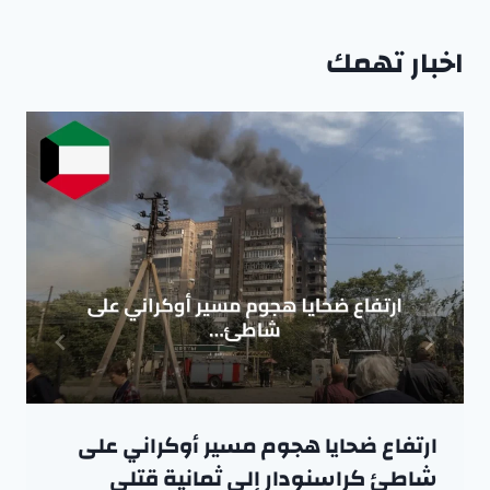
اخبار تهمك
ارتفاع ضحايا هجوم مسير أوكراني على
شاطئ كراسنودار إلى ثمانية قتلى