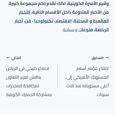
وقيم الأسرة الكويتية، لذلك نقدم لكم مجموعة كبيرة
من الأخبار المتنوعة داخل الأقسام التالية،
الأخبار
العالمية
و
المحلية
،
الاقتصاد
،
تكنولوجيا
،
فن
،
أخبار
الرياضة
،
منوعا
ت
و
سياحة
.
تصفّح
السابق
التالي
المقالات
ارتفاع مؤشر أسعار
اجتماع خليجي في الرياض
المستهلك الأمريكي إلى
يناقش تعزيز التعاون
أعلى مستوياته منذ ثلاث
لمكافحة المخدرات
سنوات
بمشاركة الجمارك الكويتية