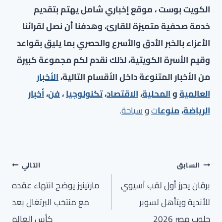
الكويت بوست ، موقع إخباري شامل يهتم بتقديم
خدمة صحفية متميزة للقارئ، وهدفنا أن نصل لقرائنا
الأعزاء بالخبر الأدق والأسرع والحصري بما يليق بقواعد
وقيم الأسرة الكويتية، لذلك نقدم لكم مجموعة كبيرة
من الأخبار المتنوعة داخل الأقسام التالية،
الأخبار
العالمية
و
المحلية
،
الاقتصاد
،
تكنولوجيا
،
فن
،
أخبار
الرياضة
،
منوعا
ت
و
سياحة
.
تصفّح
السابق
التالي
المقالات
برقان يحرز أول لقب آسيوي
مارتينيز يوضح انتهاء عقده
للأندية ويتأهل لسوبر
مع منتخب البرتغال بعد
جلوب مصر 2026
كأس العالم