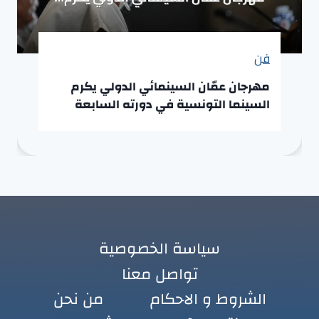
فن
مهرجان عمّان السينمائي الدولي يكرم
السينما التونسية في دورته السابعة
سياسة الخصوصية
تواصل معنا
الشروط و الاحكام
من نحن