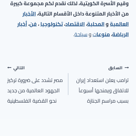
وقيم الأسرة الكويتية، لذلك نقدم لكم مجموعة كبيرة
من الأخبار المتنوعة داخل الأقسام التالية،
الأخبار
العالمية
و
المحلية
،
الاقتصاد
،
تكنولوجيا
،
فن
،
أخبار
الرياضة
،
منوعا
ت
و
سياحة
.
تصفّح
السابق
التالي
المقالات
ترامب يعلن استعداد إيران
مصر تشدد على ضرورة تركيز
للاتفاق ويمنحها أسبوعاً
الجهود العالمية من جديد
بسبب مراسم الجنازة
نحو القضية الفلسطينية