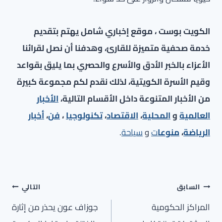
الكويت بوست ، موقع إخباري شامل يهتم بتقديم
خدمة صحفية متميزة للقارئ، وهدفنا أن نصل لقرائنا
الأعزاء بالخبر الأدق والأسرع والحصري بما يليق بقواعد
وقيم الأسرة الكويتية، لذلك نقدم لكم مجموعة كبيرة
من الأخبار المتنوعة داخل الأقسام التالية،
الأخبار
العالمية
و
المحلية
،
الاقتصاد
،
تكنولوجيا
،
فن
،
أخبار
الرياضة
،
منوعا
ت
و
سياحة
.
تصفّح
السابق
التالي
المقالات
المراكز الحكومية
جوزاف عون يحذر من إثارة