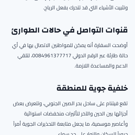
وتثبيت الأشياء التي قد تتحرك بفعل الرياح.
قنوات التواصل في حالات الطوارئ
أوضحت السفارة أنه يمكن للمواطنين الاتصال بها في أي
حالة طارئة عبر الرقم الدولي 0084961377717، لتلقي
الدعم والمساعدة اللازمة.
خلفية جوية للمنطقة
تقع فيتنام على ساحل بحر الصين الجنوبي، وتتعرض بعض
أجزائها بين الحين والآخر لتأثيرات منخفضات استوائية
وأعاصير موسمية، ما يجعل متابعة التحذيرات الجوية أمراً
حيوياً للسكان والزوار على حد سواء.